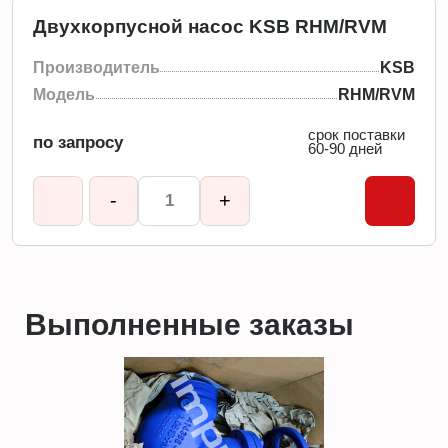
Двухкорпусной насос KSB RHM/RVM
Производитель
KSB
Модель
RHM/RVM
срок поставки
по запросу
60-90 дней
-
+
Выполненные заказы