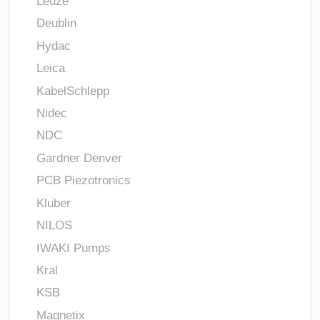
Leuze
Deublin
Hydac
Leica
KabelSchlepp
Nidec
NDC
Gardner Denver
PCB Piezotronics
Kluber
NILOS
IWAKI Pumps
Kral
KSB
Magnetix