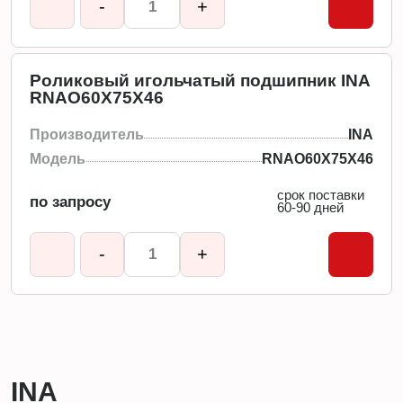
-
+
Роликовый игольчатый подшипник INA
RNAO60X75X46
Производитель
INA
Модель
RNAO60X75X46
срок поставки
по запросу
60-90 дней
-
+
INA