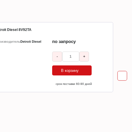
roit Diesel 8V92TA
по запросу
оизводитель
Detroit Diesel
-
+
В корзину
ср
срок поставки 60-90 дней