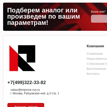
Подберем аналог или
Ваше имя*
произведем по вашим
параметрам!
Компания
О компании
Наши клиенты
Спонсорская 
Выполненные 
Контакты
+7(499)322-33-82
zakaz@improve-rus.ru
г. Москва, Рубцовская наб. д.3 стр. 1
Заказать звонок