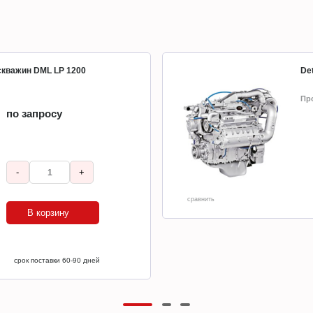
 скважин DML LP 1200
Det
Пр
по запросу
-
+
сравнить
В корзину
срок поставки 60-90 дней