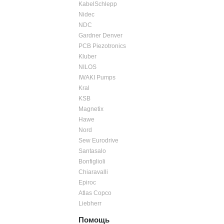
KabelSchlepp
Nidec
NDC
Gardner Denver
PCB Piezotronics
Kluber
NILOS
IWAKI Pumps
Kral
KSB
Magnetix
Hawe
Nord
Sew Eurodrive
Santasalo
Bonfiglioli
Chiaravalli
Epiroc
Atlas Copco
Liebherr
Помощь