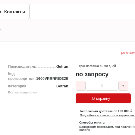
и
Контакты
0
распечата
срок поставки 60-90 дней
Производитель
Gefran
по запросу
Код
производителя
1600VRRRRII0320
-
+
Категория
Gefran
Все характеристики
В корзину
Бесплатная доставка от 100 000 ₽
Подробнее о стоимости и вариантах
Способы оплаты
Банковским переводом, при получени
онлайн