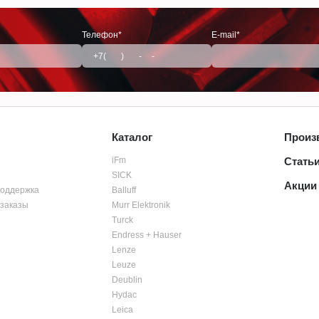
Телефон*
E-mail*
Каталог
Произ
iFm
Стать
SICK
Акции
поддержка
Balluff
заказы
Murr Elektronik
Turck
Endress + Hauser
Lenze
Leuze
Deublin
Hydac
Leica