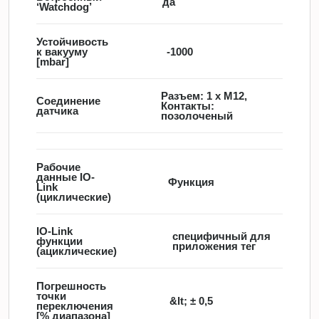
да
‘Watchdog’
Устойчивость
к вакууму
-1000
[mbar]
Разъем: 1 x M12,
Соединение
Контакты:
датчика
позолоченый
Рабочие
данные IO-
Функция
Link
(циклические)
IO-Link
специфичный для
функции
приложения тег
(ациклические)
Погрешность
точки
&lt; ± 0,5
переключения
[% диапазона]