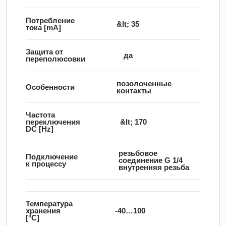
Потребление
&lt; 35
тока [mA]
Защита от
да
переполюсовки
позолоченные
Особенности
контакты
Частота
переключения
&lt; 170
DC [Hz]
резьбовое
Подключение
соединение G 1/4
к процессу
внутренняя резьба
Температура
хранения
-40…100
[°C]