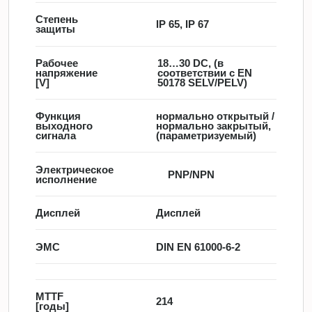
Степень
IP 65, IP 67
защиты
Рабочее
18…30 DC, (в
напряжение
соответствии с EN
[V]
50178 SELV/PELV)
Функция
нормально открытый /
выходного
нормально закрытый,
сигнала
(параметризуемый)
Электрическое
PNP/NPN
исполнение
Дисплей
Дисплей
ЭMC
DIN EN 61000-6-2
MTTF
214
[годы]