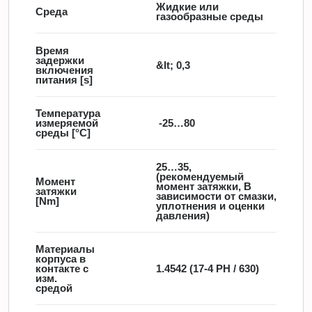
Жидкие или
Среда
газообразные среды
Время
задержки
&lt; 0,3
включения
питания [s]
Температура
измеряемой
-25…80
среды [°C]
25…35,
(рекомендуемый
Момент
момент затяжки, В
затяжки
зависимости от смазки,
[Nm]
уплотнения и оценки
давления)
Материалы
корпуса в
контакте с
1.4542 (17-4 PH / 630)
изм.
средой