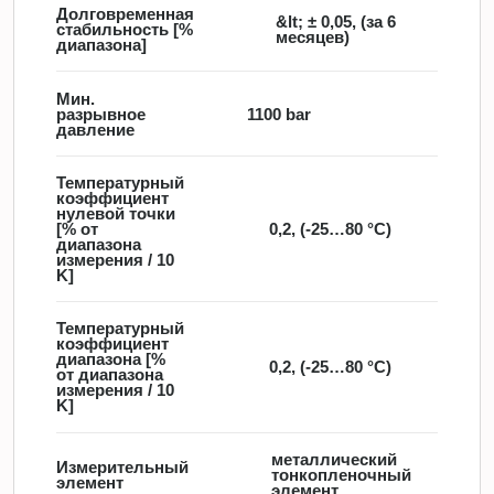
Долговременная
&lt; ± 0,05, (за 6
стабильность [%
месяцев)
диапазона]
Мин.
разрывное
1100 bar
давление
Температурный
коэффициент
нулевой точки
[% от
0,2, (-25…80 °C)
диапазона
измерения / 10
K]
Температурный
коэффициент
диапазона [%
0,2, (-25…80 °C)
от диапазона
измерения / 10
K]
металлический
Измерительный
тонкопленочный
элемент
элемент