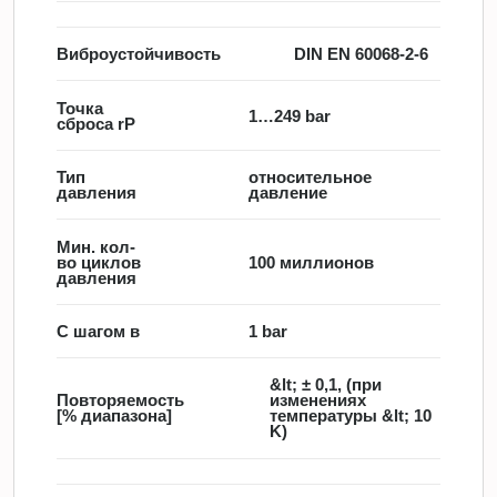
Виброустойчивость
DIN EN 60068-2-6
Точка
1…249 bar
сброса rP
Тип
относительное
давления
давление
Мин. кол-
во циклов
100 миллионов
давления
С шагом в
1 bar
&lt; ± 0,1, (при
Повторяемость
изменениях
[% диапазона]
температуры &lt; 10
K)