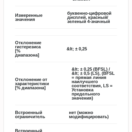
буквенно-цифровой
Измеренные
дисплей, красный/
значения
зеленый 4-значный
Отклонение
гистерезиса
&lt; ± 0,25
[%
диапазона]
&lt; ± 0,25 (BFSL) /
&lt; ± 0,5 (LS), (BFSL
= прямая линия
Отклонение от
наилучшего
характеристики
соответствия, LS =
[% диапазона]
Установка
предельного
значения)
Встроенный
нет (можно
ограничитель
модифицировать)
Встроенный