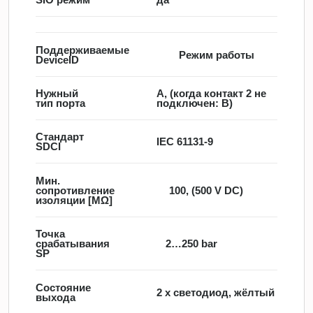
Поддерживаемые
Режим работы
DeviceID
Нужный
A, (когда контакт 2 не
тип порта
подключен: B)
Стандарт
IEC 61131-9
SDCI
Мин.
сопротивление
100, (500 V DC)
изоляции [MΩ]
Точка
срабатывания
2…250 bar
SP
Состояние
2 x светодиод, жёлтый
выхода