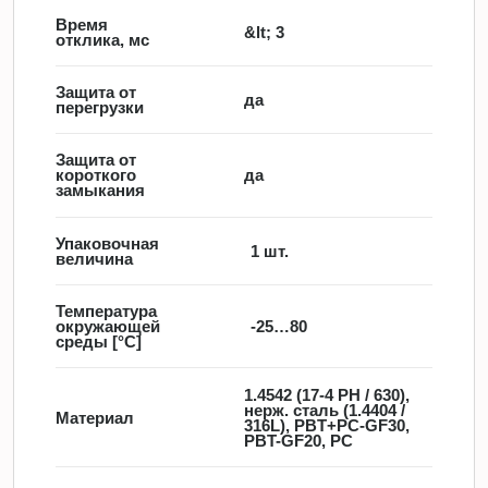
Время
&lt; 3
отклика, мс
Защита от
да
перегрузки
Защита от
короткого
да
замыкания
Упаковочная
1 шт.
величина
Температура
окружающей
-25…80
среды [°C]
1.4542 (17-4 PH / 630),
нерж. сталь (1.4404 /
Материал
316L), PBT+PC-GF30,
PBT-GF20, PC