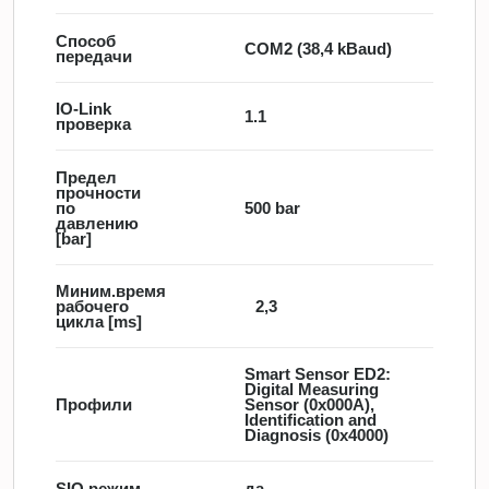
Способ
COM2 (38,4 kBaud)
передачи
IO-Link
1.1
проверка
Предел
прочности
по
500 bar
давлению
[bar]
Миним.время
рабочего
2,3
цикла [ms]
Smart Sensor ED2:
Digital Measuring
Профили
Sensor (0x000A),
Identification and
Diagnosis (0x4000)
SIO режим
да