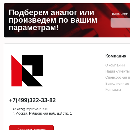
Подберем аналог или
Ваше имя*
произведем по вашим
параметрам!
Компания
О компании
Наши клиенты
Спонсорская 
Выполненные 
Контакты
+7(499)322-33-82
zakaz@improve-rus.ru
г. Москва, Рубцовская наб. д.3 стр. 1
Заказать звонок