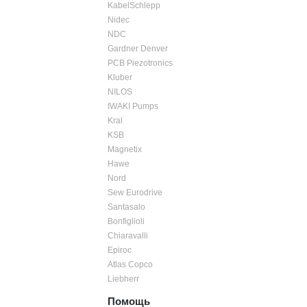
KabelSchlepp
Nidec
NDC
Gardner Denver
PCB Piezotronics
Kluber
NILOS
IWAKI Pumps
Kral
KSB
Magnetix
Hawe
Nord
Sew Eurodrive
Santasalo
Bonfiglioli
Chiaravalli
Epiroc
Atlas Copco
Liebherr
Помощь