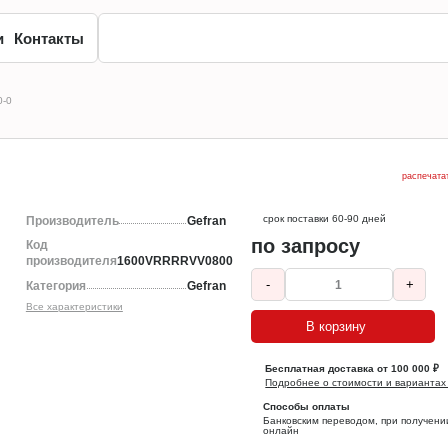
и
Контакты
0-0
распечата
срок поставки 60-90 дней
Производитель
Gefran
по запросу
Код
производителя
1600VRRRRVV0800
-
+
Категория
Gefran
Все характеристики
В корзину
Бесплатная доставка от 100 000 ₽
Подробнее о стоимости и вариантах
Способы оплаты
Банковским переводом, при получени
онлайн