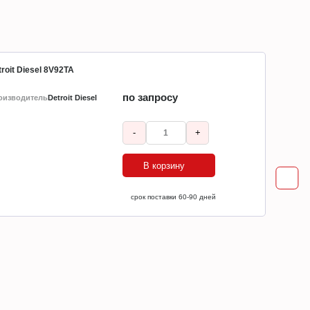
roit Diesel 8V92TA
по запросу
оизводитель
Detroit Diesel
-
+
В корзину
ср
срок поставки 60-90 дней