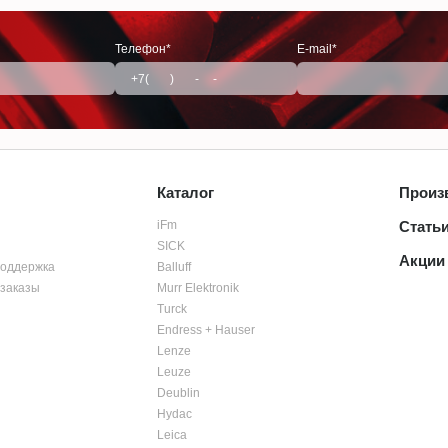
Телефон*
E-mail*
Каталог
Произ
iFm
Стать
SICK
Акции
поддержка
Balluff
заказы
Murr Elektronik
Turck
Endress + Hauser
Lenze
Leuze
Deublin
Hydac
Leica