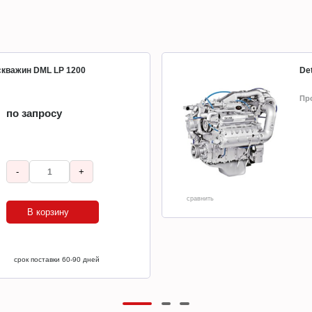
 скважин DML LP 1200
Det
Пр
по запросу
-
+
сравнить
В корзину
срок поставки 60-90 дней