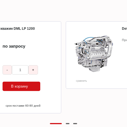
 скважин DML LP 1200
Det
Пр
по запросу
-
+
сравнить
В корзину
срок поставки 60-90 дней