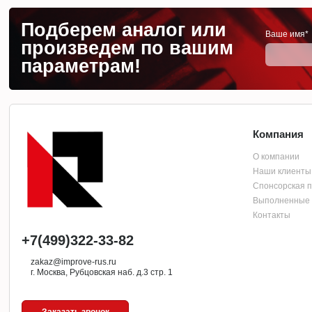
Подберем аналог или
Ваше имя*
произведем по вашим
параметрам!
Компания
О компании
Наши клиенты
Спонсорская 
Выполненные 
Контакты
+7(499)322-33-82
zakaz@improve-rus.ru
г. Москва, Рубцовская наб. д.3 стр. 1
Заказать звонок