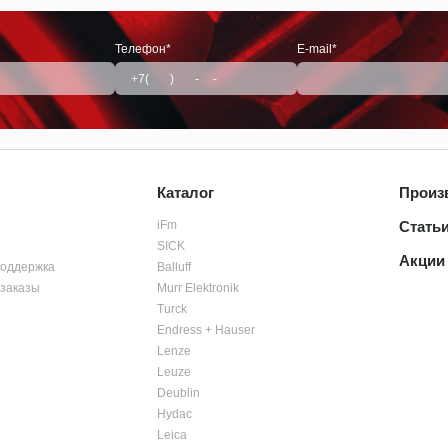
Телефон*
E-mail*
Каталог
Произ
iFm
Стать
SICK
Акции
поддержка
Balluff
заказы
Murr Elektronik
Turck
Endress + Hauser
Lenze
Leuze
Deublin
Hydac
Leica