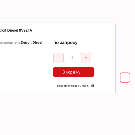
roit Diesel 8V92TA
по запросу
оизводитель
Detroit Diesel
-
+
В корзину
ср
срок поставки 60-90 дней