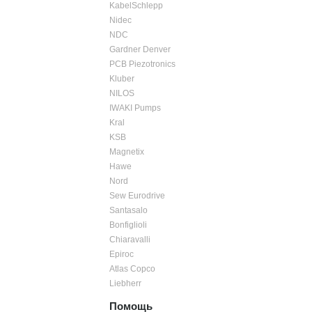
KabelSchlepp
Nidec
NDC
Gardner Denver
PCB Piezotronics
Kluber
NILOS
IWAKI Pumps
Kral
KSB
Magnetix
Hawe
Nord
Sew Eurodrive
Santasalo
Bonfiglioli
Chiaravalli
Epiroc
Atlas Copco
Liebherr
Помощь