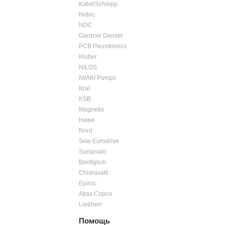
KabelSchlepp
Nidec
NDC
Gardner Denver
PCB Piezotronics
Kluber
NILOS
IWAKI Pumps
Kral
KSB
Magnetix
Hawe
Nord
Sew Eurodrive
Santasalo
Bonfiglioli
Chiaravalli
Epiroc
Atlas Copco
Liebherr
Помощь