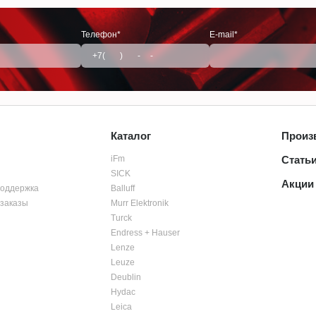
Телефон*
E-mail*
Каталог
Произ
iFm
Стать
SICK
Акции
поддержка
Balluff
заказы
Murr Elektronik
Turck
Endress + Hauser
Lenze
Leuze
Deublin
Hydac
Leica