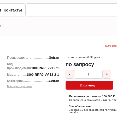
и
Контакты
1
распечата
срок поставки 60-90 дней
Производитель
Gefran
по запросу
Код
производителя
1800RRR0VV1221
-
+
Модель
1800-RRR0-VV-12-2-1
Категория
Gefran
В корзину
Все характеристики
Бесплатная доставка от 100 000 ₽
Подробнее о стоимости и вариантах
Способы оплаты
Банковским переводом, при получени
онлайн