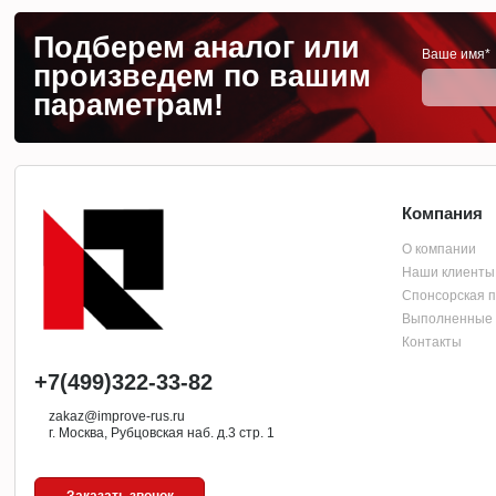
Подберем аналог или
Ваше имя*
произведем по вашим
параметрам!
Компания
О компании
Наши клиенты
Спонсорская 
Выполненные 
Контакты
+7(499)322-33-82
zakaz@improve-rus.ru
г. Москва, Рубцовская наб. д.3 стр. 1
Заказать звонок