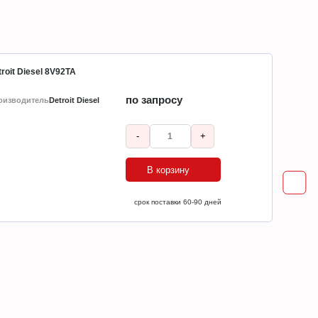
roit Diesel 8V92TA
по запросу
оизводитель
Detroit Diesel
-
+
В корзину
ср
срок поставки 60-90 дней