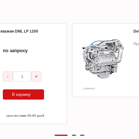
 скважин DML LP 1200
Det
Пр
по запросу
-
+
сравнить
В корзину
срок поставки 60-90 дней