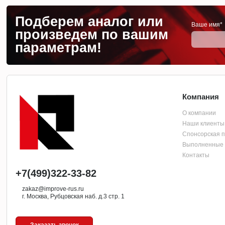
Подберем аналог или
Ваше имя*
произведем по вашим
параметрам!
Компания
О компании
Наши клиенты
Спонсорская 
Выполненные 
Контакты
+7(499)322-33-82
zakaz@improve-rus.ru
г. Москва, Рубцовская наб. д.3 стр. 1
Заказать звонок