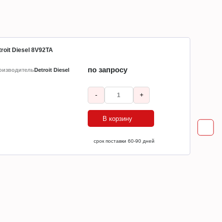
roit Diesel 8V92TA
по запросу
оизводитель
Detroit Diesel
-
+
В корзину
ср
срок поставки 60-90 дней