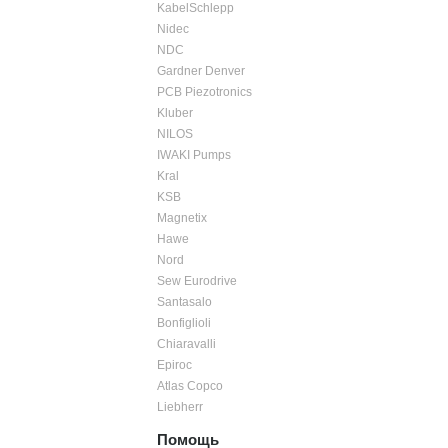
KabelSchlepp
Nidec
NDC
Gardner Denver
PCB Piezotronics
Kluber
NILOS
IWAKI Pumps
Kral
KSB
Magnetix
Hawe
Nord
Sew Eurodrive
Santasalo
Bonfiglioli
Chiaravalli
Epiroc
Atlas Copco
Liebherr
Помощь