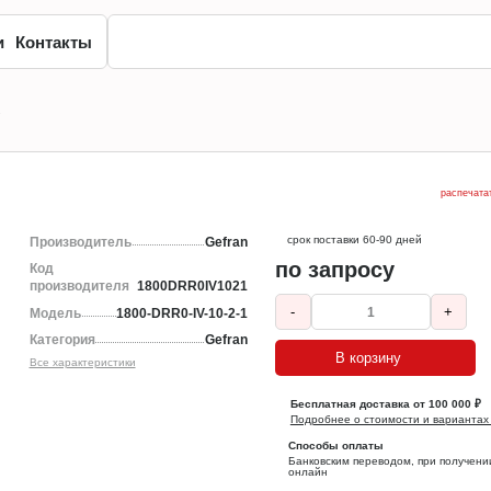
и
Контакты
1
распечата
срок поставки 60-90 дней
Производитель
Gefran
по запросу
Код
производителя
1800DRR0IV1021
-
+
Модель
1800-DRR0-IV-10-2-1
Категория
Gefran
В корзину
Все характеристики
Бесплатная доставка от 100 000 ₽
Подробнее о стоимости и вариантах
Способы оплаты
Банковским переводом, при получени
онлайн