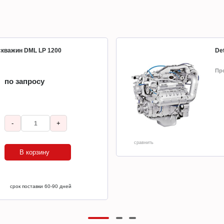
 скважин DML LP 1200
Det
Пр
по запросу
-
+
сравнить
В корзину
срок поставки 60-90 дней