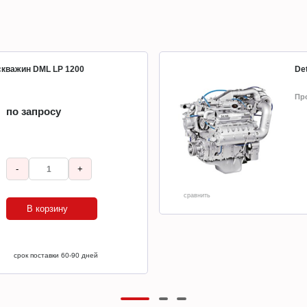
 скважин DML LP 1200
Det
Пр
по запросу
-
+
сравнить
В корзину
срок поставки 60-90 дней