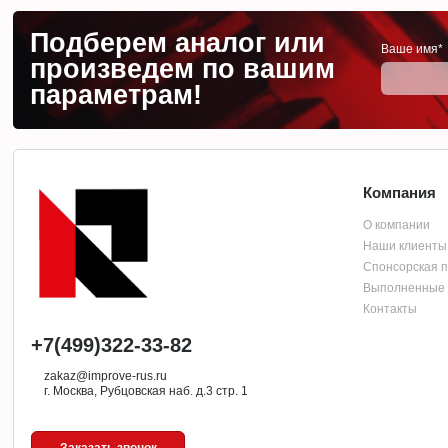
Подберем аналог или
Ваше имя*
произведем по вашим
параметрам!
Компания
О компании
Наши клиенты
Спонсорская 
Выполненные 
Контакты
+7(499)322-33-82
zakaz@improve-rus.ru
г. Москва, Рубцовская наб. д.3 стр. 1
Заказать звонок