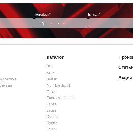
Телефон*
E-mail*
Каталог
Произ
iFm
Стать
SICK
Акции
поддержка
Balluff
заказы
Murr Elektronik
Turck
Endress + Hauser
Lenze
Leuze
Deublin
Hydac
Leica