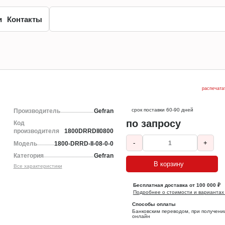
и
Контакты
распечата
срок поставки 60-90 дней
Производитель
Gefran
по запросу
Код
производителя
1800DRRDII0800
-
+
Модель
1800-DRRD-II-08-0-0
Категория
Gefran
В корзину
Все характеристики
Бесплатная доставка от 100 000 ₽
Подробнее о стоимости и вариантах
Способы оплаты
Банковским переводом, при получени
онлайн