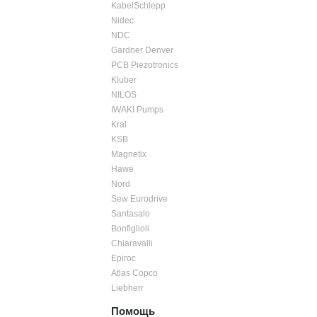
KabelSchlepp
Nidec
NDC
Gardner Denver
PCB Piezotronics
Kluber
NILOS
IWAKI Pumps
Kral
KSB
Magnetix
Hawe
Nord
Sew Eurodrive
Santasalo
Bonfiglioli
Chiaravalli
Epiroc
Atlas Copco
Liebherr
Помощь