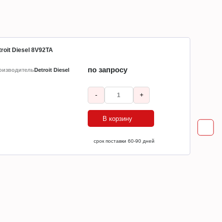
roit Diesel 8V92TA
по запросу
оизводитель
Detroit Diesel
-
+
В корзину
ср
срок поставки 60-90 дней