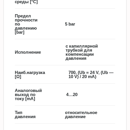
среды [°C]
Предел
прочности
по
5 bar
давлению
[bar]
с капиллярной
трубкой для
Исполнение
компенсации
давления
Наиб.нагрузка
700, (Ub = 24 V, (Ub —
[Ω]
10 V) / 20 mA)
Аналоговый
выход по
4…20
току [mA]
Тип
относительное
давления
давление