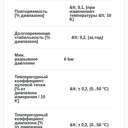
&lt; 0,1, (при
Повторяемость
изменениях
[% диапазона]
температуры &lt; 10
K)
Долговременная
стабильность [%
&lt; 0,2, (за год)
диапазона]
Мин.
разрывное
6 bar
давление
Температурный
коэффициент
нулевой точки
[% от
&lt; ± 0,2, (0...50 °C)
диапазона
измерения / 10
K]
Температурный
коэффициент
диапазона [%
&lt; ± 0,2, (0...50 °C)
от диапазона