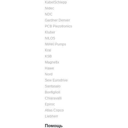
KabelSchlepp
Nidec
NDC
Gardner Denver
PCB Piezotronics
Kluber
NILOS
IWAKI Pumps
Kral
KSB
Magnetix
Hawe
Nord
Sew Eurodrive
Santasalo
Bonfiglioli
Chiaravalli
Epiroc
Atlas Copco
Liebherr
Помощь