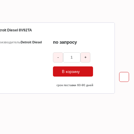
roit Diesel 8V92TA
по запросу
оизводитель
Detroit Diesel
-
+
В корзину
ср
срок поставки 60-90 дней