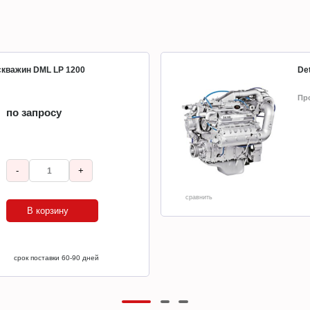
 скважин DML LP 1200
Det
Пр
по запросу
-
+
сравнить
В корзину
срок поставки 60-90 дней