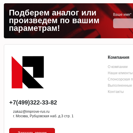
Подберем аналог или
Ваше имя*
произведем по вашим
параметрам!
Компания
О компании
Наши клиенты
Спонсорская 
Выполненные 
Контакты
+7(499)322-33-82
zakaz@improve-rus.ru
г. Москва, Рубцовская наб. д.3 стр. 1
Заказать звонок