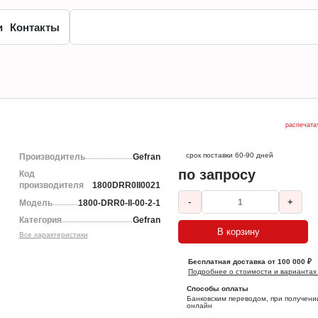
и
Контакты
распечата
срок поставки 60-90 дней
Производитель
Gefran
по запросу
Код
производителя
1800DRR0II0021
-
+
Модель
1800-DRR0-II-00-2-1
Категория
Gefran
В корзину
Все характеристики
Бесплатная доставка от 100 000 ₽
Подробнее о стоимости и вариантах
Способы оплаты
Банковским переводом, при получени
онлайн