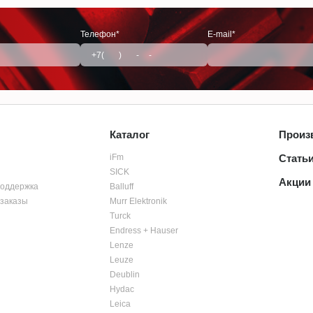
Телефон*
E-mail*
Каталог
Произ
iFm
Стать
SICK
Акции
поддержка
Balluff
заказы
Murr Elektronik
Turck
Endress + Hauser
Lenze
Leuze
Deublin
Hydac
Leica