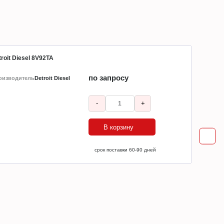
roit Diesel 8V92TA
по запросу
оизводитель
Detroit Diesel
-
+
В корзину
ср
срок поставки 60-90 дней