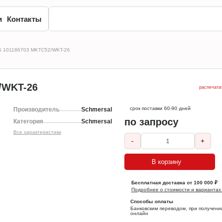
и
Контакты
KS 101186703 MKTC52/WKT-26
/WKT-26
распечата
срок поставки 60-90 дней
Производитель
Schmersal
по запросу
Категория
Schmersal
Все характеристики
-
+
В корзину
Бесплатная доставка от 100 000 ₽
Подробнее о стоимости и вариантах
Способы оплаты
Банковским переводом, при получени
онлайн