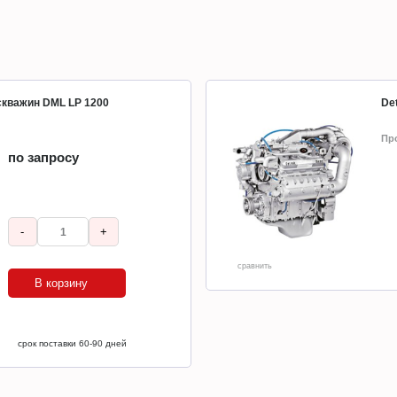
 скважин DML LP 1200
Det
Пр
по запросу
-
+
сравнить
В корзину
срок поставки 60-90 дней