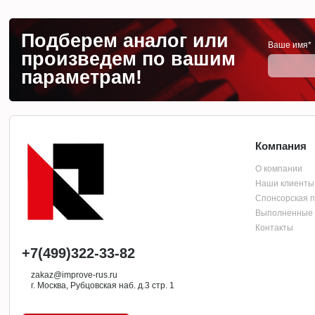
Подберем аналог или
Ваше имя*
произведем по вашим
параметрам!
Компания
О компании
Наши клиенты
Спонсорская 
Выполненные 
Контакты
+7(499)322-33-82
zakaz@improve-rus.ru
г. Москва, Рубцовская наб. д.3 стр. 1