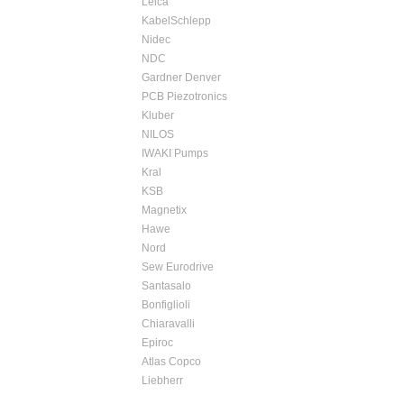
Leica
KabelSchlepp
Nidec
NDC
Gardner Denver
PCB Piezotronics
Kluber
NILOS
IWAKI Pumps
Kral
KSB
Magnetix
Hawe
Nord
Sew Eurodrive
Santasalo
Bonfiglioli
Chiaravalli
Epiroc
Atlas Copco
Liebherr