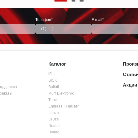
Телефон*
E-mail*
Каталог
Произ
iFm
Стать
SICK
Акции
поддержка
Balluff
заказы
Murr Elektronik
Turck
Endress + Hauser
Lenze
Leuze
Deublin
Hydac