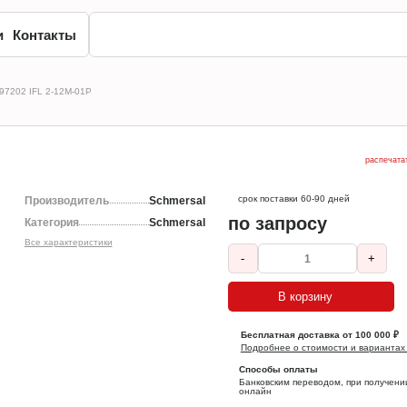
и
Контакты
097202 IFL 2-12M-01P
распечата
срок поставки 60-90 дней
Производитель
Schmersal
по запросу
Категория
Schmersal
Все характеристики
-
+
В корзину
Бесплатная доставка от 100 000 ₽
Подробнее о стоимости и вариантах
Способы оплаты
Банковским переводом, при получени
онлайн