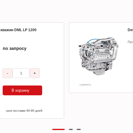
 скважин DML LP 1200
Det
Пр
по запросу
-
+
сравнить
В корзину
срок поставки 60-90 дней