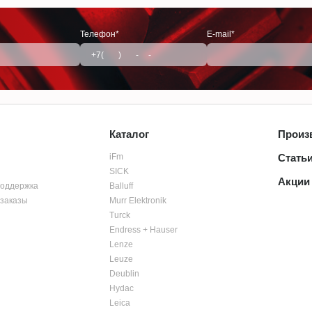
Телефон*
E-mail*
Каталог
Произ
iFm
Стать
SICK
Акции
поддержка
Balluff
заказы
Murr Elektronik
Turck
Endress + Hauser
Lenze
Leuze
Deublin
Hydac
Leica