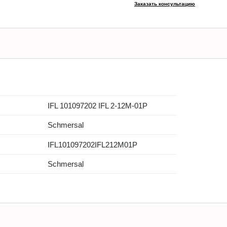
Заказать консультацию
IFL 101097202 IFL 2-12M-01P
Schmersal
IFL101097202IFL212M01P
Schmersal