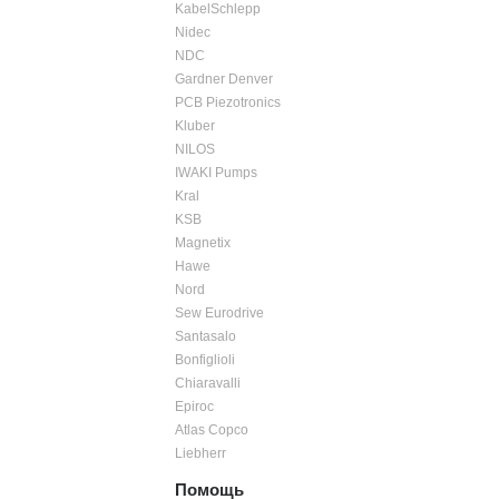
KabelSchlepp
Nidec
NDC
Gardner Denver
PCB Piezotronics
Kluber
NILOS
IWAKI Pumps
Kral
KSB
Magnetix
Hawe
Nord
Sew Eurodrive
Santasalo
Bonfiglioli
Chiaravalli
Epiroc
Atlas Copco
Liebherr
Помощь