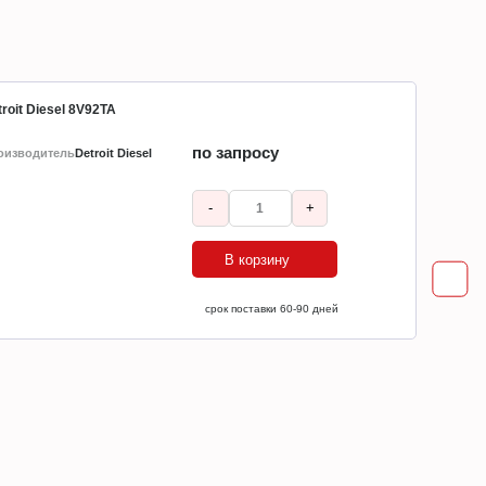
roit Diesel 8V92TA
по запросу
оизводитель
Detroit Diesel
-
+
В корзину
ср
срок поставки 60-90 дней