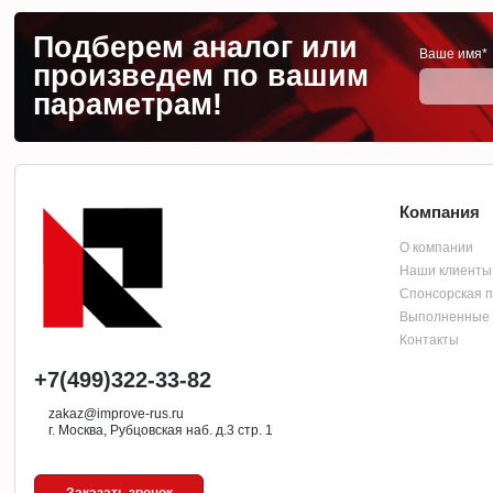
Подберем аналог или
Ваше имя*
произведем по вашим
параметрам!
Компания
О компании
Наши клиенты
Спонсорская 
Выполненные 
Контакты
+7(499)322-33-82
zakaz@improve-rus.ru
г. Москва, Рубцовская наб. д.3 стр. 1
Заказать звонок