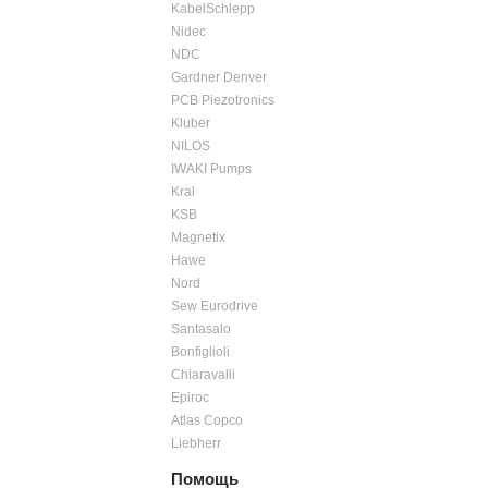
KabelSchlepp
Nidec
NDC
Gardner Denver
PCB Piezotronics
Kluber
NILOS
IWAKI Pumps
Kral
KSB
Magnetix
Hawe
Nord
Sew Eurodrive
Santasalo
Bonfiglioli
Chiaravalli
Epiroc
Atlas Copco
Liebherr
Помощь