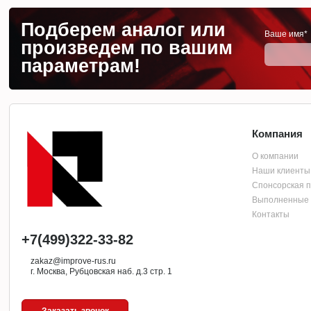
Подберем аналог или
Ваше имя*
произведем по вашим
параметрам!
Компания
О компании
Наши клиенты
Спонсорская 
Выполненные 
Контакты
+7(499)322-33-82
zakaz@improve-rus.ru
г. Москва, Рубцовская наб. д.3 стр. 1
Заказать звонок