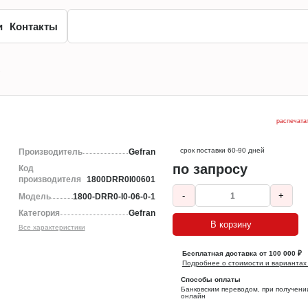
и
Контакты
1
распечата
срок поставки 60-90 дней
Производитель
Gefran
по запросу
Код
производителя
1800DRR0I00601
-
+
Модель
1800-DRR0-I0-06-0-1
Категория
Gefran
В корзину
Все характеристики
Бесплатная доставка от 100 000 ₽
Подробнее о стоимости и вариантах
Способы оплаты
Банковским переводом, при получени
онлайн