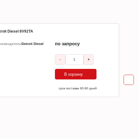
roit Diesel 8V92TA
по запросу
оизводитель
Detroit Diesel
-
+
В корзину
ср
срок поставки 60-90 дней