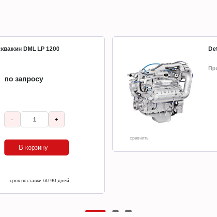
 скважин DML LP 1200
Det
Пр
по запросу
-
+
сравнить
В корзину
срок поставки 60-90 дней