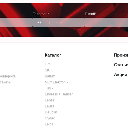
Телефон*
E-mail*
Каталог
Произ
iFm
Стать
SICK
Акции
поддержка
Balluff
заказы
Murr Elektronik
Turck
Endress + Hauser
Lenze
Leuze
Deublin
Hydac
Leica