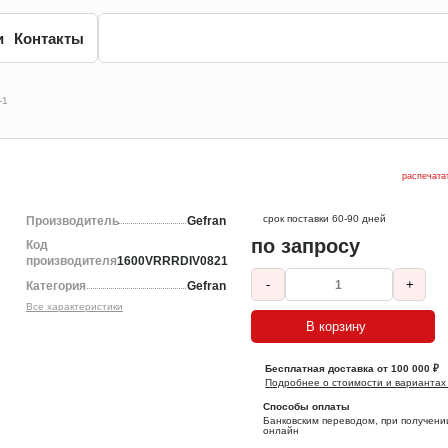
и
Контакты
-1
распечата
срок поставки 60-90 дней
Производитель
Gefran
по запросу
Код
производителя
1600VRRRDIV0821
-
+
Категория
Gefran
Все характеристики
В корзину
Бесплатная доставка от 100 000 ₽
Подробнее о стоимости и вариантах
Способы оплаты
Банковским переводом, при получени
онлайн