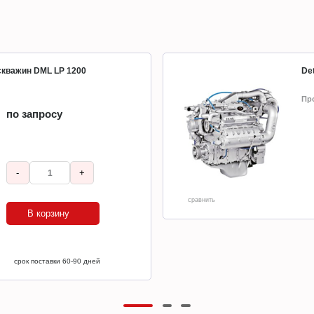
 скважин DML LP 1200
Det
Пр
по запросу
-
+
сравнить
В корзину
срок поставки 60-90 дней