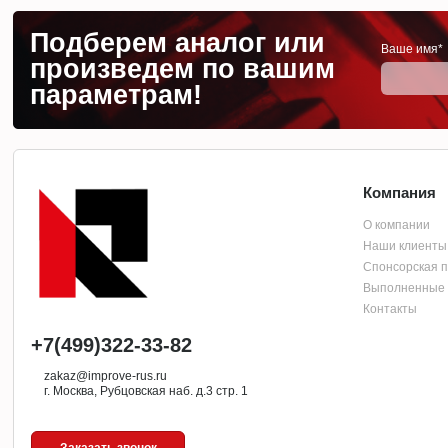
Подберем аналог или
Ваше имя*
произведем по вашим
параметрам!
Компания
О компании
Наши клиенты
Спонсорская 
Выполненные 
Контакты
+7(499)322-33-82
zakaz@improve-rus.ru
г. Москва, Рубцовская наб. д.3 стр. 1
Заказать звонок