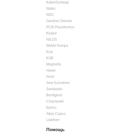
KabelSchlepp
Nidec
NDC
Gardner Denver
PCB Piezotronics
Kluber
NILOS
IWAKI Pumps
Kral
KSB
Magnetix
Hawe
Nord
Sew Eurodrive
Santasalo
Bonfiglioli
Chiaravalli
Epiroc
Atlas Copco
Liebherr
Помощь