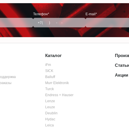
Телефон*
E-mail*
Каталог
Произ
iFm
Стать
SICK
Акции
поддержка
Balluff
заказы
Murr Elektronik
Turck
Endress + Hauser
Lenze
Leuze
Deublin
Hydac
Leica