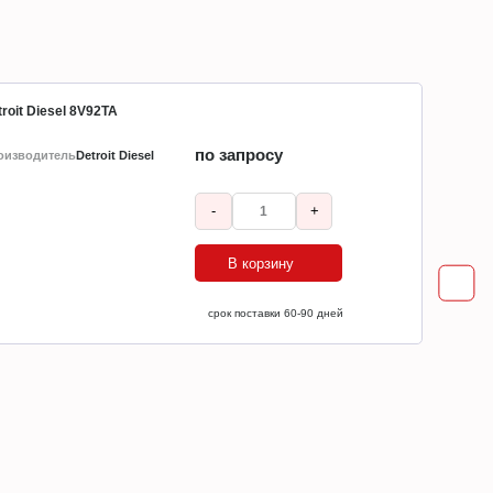
roit Diesel 8V92TA
по запросу
оизводитель
Detroit Diesel
-
+
В корзину
ср
срок поставки 60-90 дней