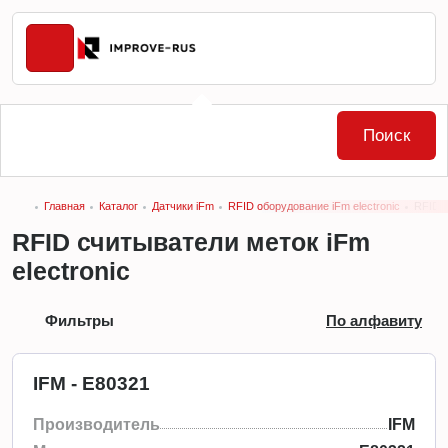
Поиск
Главная
Каталог
Датчики iFm
RFID оборудование iFm electronic
RFID с
RFID считыватели меток iFm
electronic
Фильтры
По алфавиту
IFM - E80321
Производитель
IFM