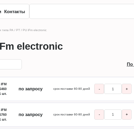
и
Контакты
 типа РА / РТ / PU iFm electronic
iFm electronic
По
IFM
по запросу
-
+
5460
срок поставки 60-90 дней
1 шт.
IFM
по запросу
-
+
5760
срок поставки 60-90 дней
1 шт.