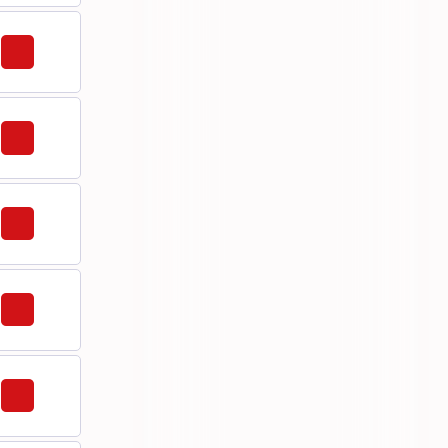
64
67
67,5
68
82
82,5
83
85,5