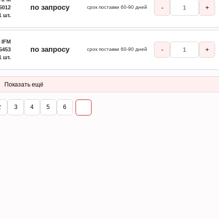
по запросу
-
+
5012
срок поставки 60-90 дней
1 шт.
IFM
по запросу
-
+
5453
срок поставки 60-90 дней
1 шт.
Показать ещё
2
3
4
5
6