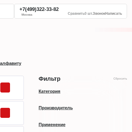
+7(499)322-33-82
Сравнить
0 шт.
Звонок
Написать
Москва
 алфавиту
Фильтр
Сбросить
Категория
Датчики типа РА / РТ / PU
Производитель
IFM
Применение