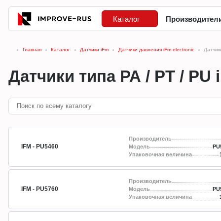
Каталог
Производител
Главная
Каталог
Датчики iFm
Датчики давления iFm electronic
Датчики
Датчики типа РА / РТ / PU 
Производитель
IFM - PU5460
Модель
PU
Упаковочная величина
Производитель
IFM - PU5760
Модель
PU
Упаковочная величина