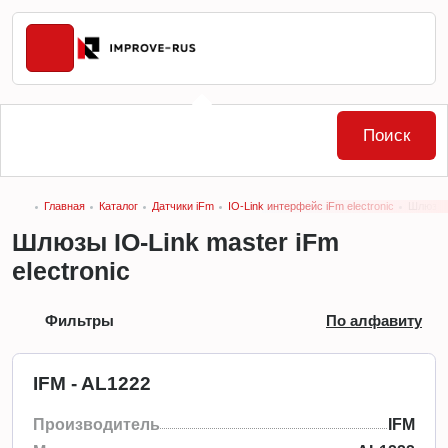
Поиск
Главная
Каталог
Датчики iFm
IO-Link интерфейс iFm electronic
Шлюзы I
Шлюзы IO-Link master iFm
electronic
Фильтры
По алфавиту
IFM - AL1222
Производитель
IFM