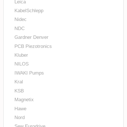
Leica
KabelSchlepp
Nidec
NDC
Gardner Denver
PCB Piezotronics
Kluber
NILOS
IWAKI Pumps
Kral
KSB
Magnetix
Hawe
Nord
Sew Eurodrive