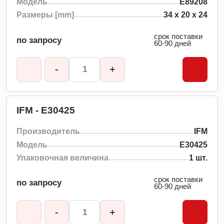
Модель
E89208
Размеры [mm]
34 x 20 x 24
срок поставки
по запросу
60-90 дней
-
+
IFM - E30425
Производитель
IFM
Модель
E30425
Упаковочная величина
1 шт.
срок поставки
по запросу
60-90 дней
-
+