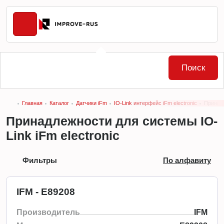
Поиск
Главная
Каталог
Датчики iFm
IO-Link интерфейс iFm electronic
Принадл
Принадлежности для системы IO-
Link iFm electronic
Фильтры
По алфавиту
IFM - E89208
Производитель
IFM