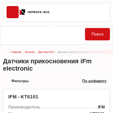
Поиск
Главная
Каталог
Датчики iFm
Датчики прикосновения iFm electronic
Датчики прикосновения iFm
electronic
Фильтры
По алфавиту
IFM - KT6101
Производитель
IFM