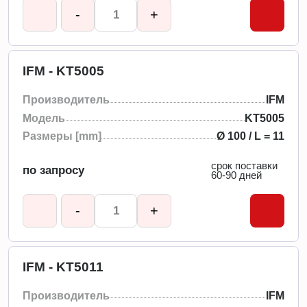
-
+
IFM - KT5005
Производитель
IFM
Модель
KT5005
Размеры [mm]
Ø 100 / L = 11
срок поставки
по запросу
60-90 дней
-
+
IFM - KT5011
Производитель
IFM