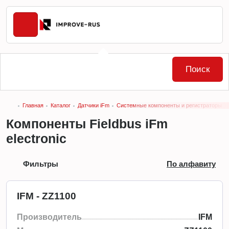
Поиск
Главная
Каталог
Датчики iFm
Системные компоненты и регистраторы дан
Компоненты Fieldbus iFm
electronic
Фильтры
По алфавиту
IFM - ZZ1100
Производитель
IFM