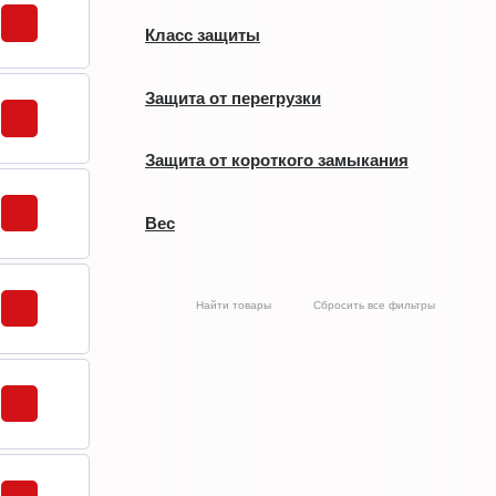
обнаружение препятствий
Класс защиты
III
Защита от перегрузки
да
Защита от короткого замыкания
да
Вес
1137,5
1179
Найти товары
Сбросить все фильтры
1212
1217,5
717,5
737,5
766
776,3
801