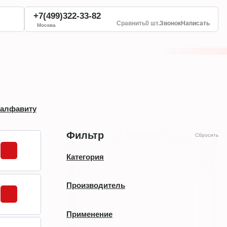
+7(499)322-33-82
Сравнить
0 шт.
Звонок
Написать
Москва
 алфавиту
Фильтр
Сбросить
Категория
3D-датчики
Производитель
IFM
Применение