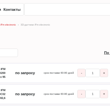
и
Контакты
Fm electronic
3D-датчики iFm electronic
По
IFM
по запросу
-
+
D200
срок поставки 60-90 дней
 x 95
IFM
по запросу
-
+
DC02
срок поставки 60-90 дней
 82,6