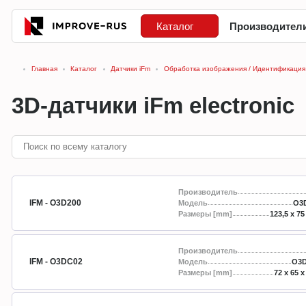
Каталог
Производител
Главная
Каталог
Датчики iFm
Обработка изображения / Идентификация i
3D-датчики iFm electronic
Производитель
IFM - O3D200
Модель
O3
Размеры [mm]
123,5 x 75
Производитель
IFM - O3DC02
Модель
O3
Размеры [mm]
72 x 65 x