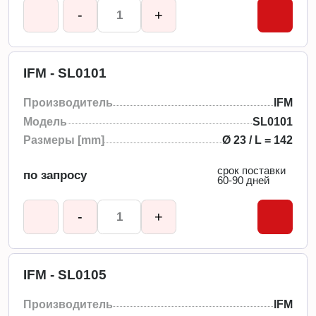
-
+
IFM - SL0101
Производитель
IFM
Модель
SL0101
Размеры [mm]
Ø 23 / L = 142
срок поставки
по запросу
60-90 дней
-
+
IFM - SL0105
Производитель
IFM