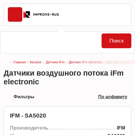
Поиск
Главная
Каталог
Датчики iFm
Датчики iFm electronic
Датчики воздушног
Датчики воздушного потока iFm
electronic
Фильтры
По алфавиту
IFM - SA5020
Производитель
IFM