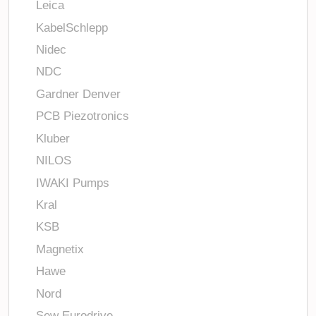
Leica
KabelSchlepp
Nidec
NDC
Gardner Denver
PCB Piezotronics
Kluber
NILOS
IWAKI Pumps
Kral
KSB
Magnetix
Hawe
Nord
Sew Eurodrive