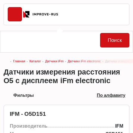
Поиск
Главная
Каталог
Датчики iFm
Датчики iFm electronic
Датчики измерения
Датчики измерения расстояния
О5 с дисплеем iFm electronic
Фильтры
По алфавиту
IFM - O5D151
Производитель
IFM