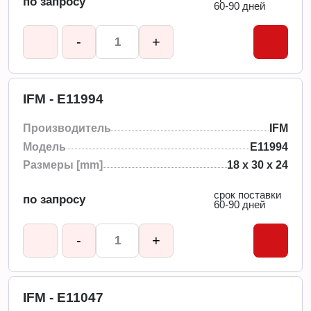
по запросу
60-90 дней
-
+
IFM - E11994
Производитель
IFM
Модель
E11994
Размеры [mm]
18 x 30 x 24
срок поставки
по запросу
60-90 дней
-
+
IFM - E11047