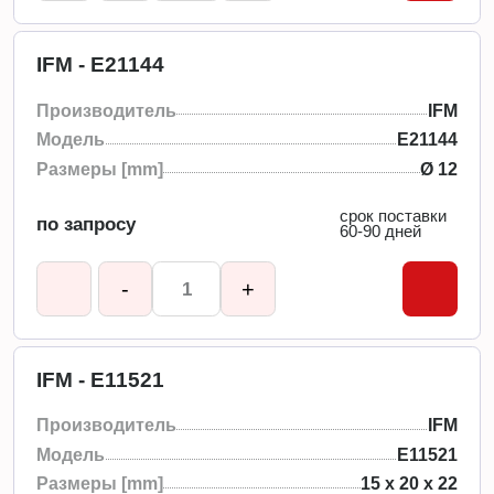
IFM - E21144
Производитель
IFM
Модель
E21144
Размеры [mm]
Ø 12
срок поставки
по запросу
60-90 дней
-
+
IFM - E11521
Производитель
IFM
Модель
E11521
Размеры [mm]
15 x 20 x 22