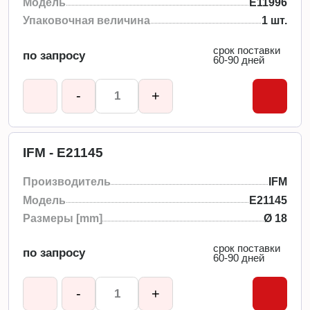
Модель
E11996
Упаковочная величина
1 шт.
срок поставки
по запросу
60-90 дней
-
+
IFM - E21145
Производитель
IFM
Модель
E21145
Размеры [mm]
Ø 18
срок поставки
по запросу
60-90 дней
-
+