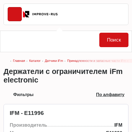
Поиск
Главная
Каталог
Датчики iFm
Принадлежности и запасные части iFm elec
Держатели с ограничителем iFm
electronic
Фильтры
По алфавиту
IFM - E11996
Производитель
IFM