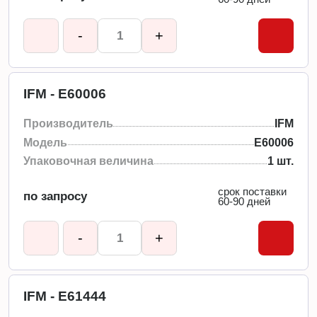
-
+
IFM - E60006
Производитель
IFM
Модель
E60006
Упаковочная величина
1 шт.
срок поставки
по запросу
60-90 дней
-
+
IFM - E61444