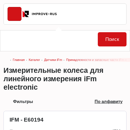
Поиск
Главная
Каталог
Датчики iFm
Принадлежности и запасные части iFm elec
Измерительные колеса для
линейного измерения iFm
electronic
Фильтры
По алфавиту
IFM - E60194