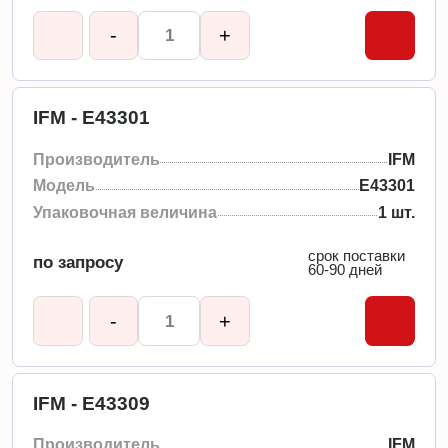
-
+
IFM - E43301
Производитель
IFM
Модель
E43301
Упаковочная величина
1 шт.
срок поставки
по запросу
60-90 дней
-
+
IFM - E43309
Производитель
IFM