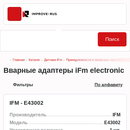
Поиск
Главная
Каталог
Датчики iFm
Принадлежности и запасные части iFm elec
Вварные адаптеры iFm electronic
Фильтры
По алфавиту
IFM - E43002
Производитель
IFM
Модель
E43002