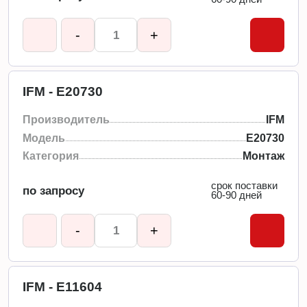
-
+
IFM - E20730
Производитель
IFM
Модель
E20730
Категория
Монтаж
срок поставки
по запросу
60-90 дней
-
+
IFM - E11604