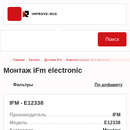
Поиск
Главная
Каталог
Датчики iFm
Комплектующие iFm electronic
Монтаж iF
Монтаж iFm electronic
Фильтры
По алфавиту
IFM - E12338
Производитель
IFM
Модель
E12338