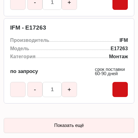
-
+
IFM - E17263
Производитель
IFM
Модель
E17263
Категория
Монтаж
срок поставки
по запросу
60-90 дней
-
+
Показать ещё