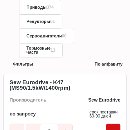
Приводы
374
Редукторы
61
Серводвигатели
60
Тормозные
13
части
Фильтры
По алфавиту
Sew Eurodrive - K47
(MS90/1.5kW/1400rpm)
Производитель
Sew Eurodrive
срок поставки
по запросу
60-90 дней