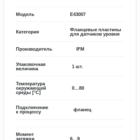
Модель
E43007
Фланцевые пластины
Категория
для датчиков уровня
Производитель
IFM
Упаковочная
1 шт.
величина
Температура
окружающей
0…80
среды [°C]
Подключение
фланец
к процессу
Момент
затяжки
6…9