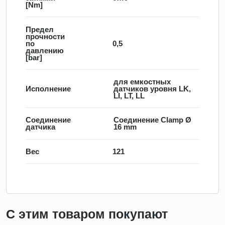
[Nm]
Предел
прочности
по
0,5
давлению
[bar]
для емкостных
Исполнение
датчиков уровня LK,
LI, LT, LL
Соединение
Соединение Clamp Ø
датчика
16 mm
Вес
121
С этим товаром покупают