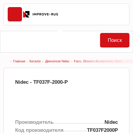
Поиск
Главная
Каталог
Двигатели Nidec
Fans, Blowers Accessories Nidec
Nid
Nidec - TF037F-2000-P
Производитель
Nidec
Код производителя
TF037F2000P