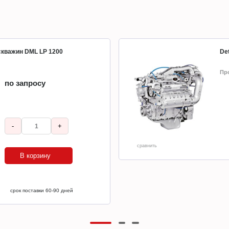
 скважин DML LP 1200
Det
Пр
по запросу
-
+
сравнить
В корзину
срок поставки 60-90 дней