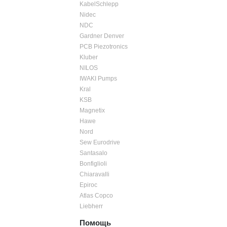
KabelSchlepp
Nidec
NDC
Gardner Denver
PCB Piezotronics
Kluber
NILOS
IWAKI Pumps
Kral
KSB
Magnetix
Hawe
Nord
Sew Eurodrive
Santasalo
Bonfiglioli
Chiaravalli
Epiroc
Atlas Copco
Liebherr
Помощь