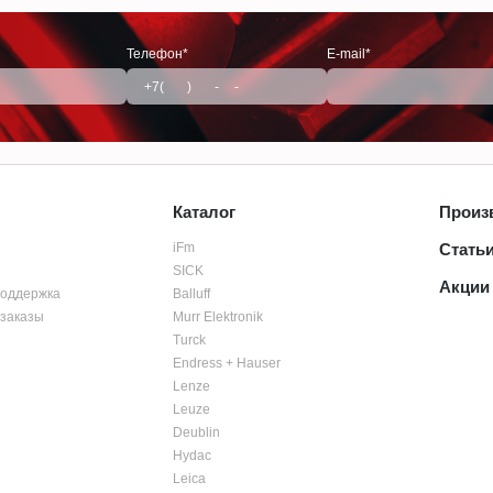
Телефон*
E-mail*
Каталог
Произ
iFm
Стать
SICK
Акции
поддержка
Balluff
заказы
Murr Elektronik
Turck
Endress + Hauser
Lenze
Leuze
Deublin
Hydac
Leica