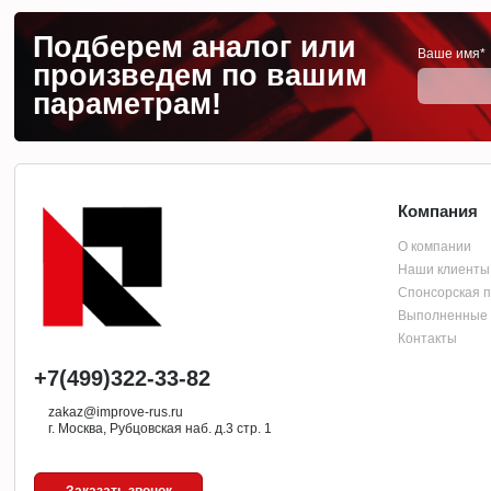
Подберем аналог или
Ваше имя*
произведем по вашим
параметрам!
Компания
О компании
Наши клиенты
Спонсорская 
Выполненные 
Контакты
+7(499)322-33-82
zakaz@improve-rus.ru
г. Москва, Рубцовская наб. д.3 стр. 1
Заказать звонок