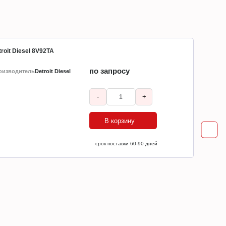
roit Diesel 8V92TA
по запросу
оизводитель
Detroit Diesel
-
+
В корзину
ср
срок поставки 60-90 дней